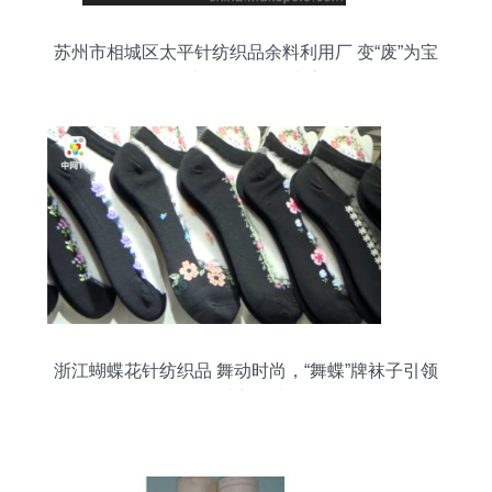
苏州市相城区太平针纺织品余料利用厂 变“废”为宝
的纺织资源循环专家
浙江蝴蝶花针纺织品 舞动时尚，“舞蝶”牌袜子引领
针纺新风尚