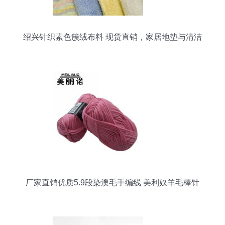
绍兴针织素色簇绒布料 现货直销，家居地垫与清洁
用品的理想面料之选
厂家直销优质5.9段染澳毛手编线 美利奴羊毛棒针
线规格、价格与选购指南