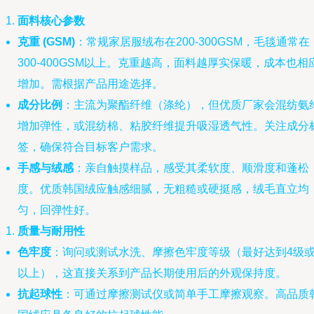
面料核心参数
克重 (GSM)
：常规家居服绒布在200-300GSM，毛毯通常在
300-400GSM以上。克重越高，面料越厚实保暖，成本也相
增加。需根据产品用途选择。
成分比例
：主流为聚酯纤维（涤纶），但优质厂家会混纺氨
增加弹性，或混纺棉、粘胶纤维提升吸湿透气性。关注成分
签，确保符合目标客户需求。
手感与绒感
：亲自触摸样品，感受其柔软度、顺滑度和蓬松
度。优质韩国绒应触感细腻，无粗糙或硬挺感，绒毛直立均
匀，回弹性好。
质量与耐用性
色牢度
：询问或测试水洗、摩擦色牢度等级（最好达到4级
以上），这直接关系到产品长期使用后的外观保持度。
抗起球性
：可通过摩擦测试仪或简单手工摩擦观察。高品质