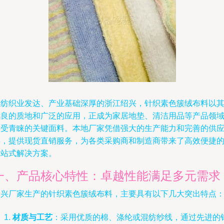
在纺织业发达、产业基础深厚的浙江绍兴，针织素色簇绒布料以
优良的质地和广泛的应用，正成为家居地垫、清洁用品等产品领
备受青睐的关键面料。本地厂家凭借强大的生产能力和完善的供
链，提供现货直销服务，为各类采购商和制造商带来了高效便捷
一站式解决方案。
一、产品核心特性：卓越性能满足多元需求
绍兴厂家生产的针织素色簇绒布料，主要具有以下几大突出特点
材质与工艺
：采用优质的棉、涤纶或混纺纱线，通过先进的