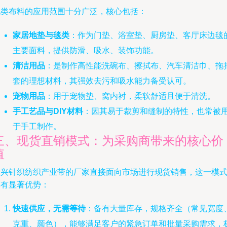
此类布料的应用范围十分广泛，核心包括：
家居地垫与毯类
：作为门垫、浴室垫、厨房垫、客厅床边毯
主要面料，提供防滑、吸水、装饰功能。
清洁用品
：是制作高性能洗碗布、擦拭布、汽车清洁巾、拖
套的理想材料，其强效去污和吸水能力备受认可。
宠物用品
：用于宠物垫、窝内衬，柔软舒适且便于清洗。
手工艺品与DIY材料
：因其易于裁剪和缝制的特性，也常被
于手工制作。
三、现货直销模式：为采购商带来的核心价
值
绍兴针织纺织产业带的厂家直接面向市场进行现货销售，这一模
具有显著优势：
快速供应，无需等待
：备有大量库存，规格齐全（常见宽度
克重、颜色），能够满足客户的紧急订单和批量采购需求，