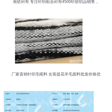
裕纺衬布 专注针织粘合衬布4500针纺织品销售，
品质赋能时尚产业
厂家直销针织毛呢料 女装提花羊毛面料批发价格优
势解析